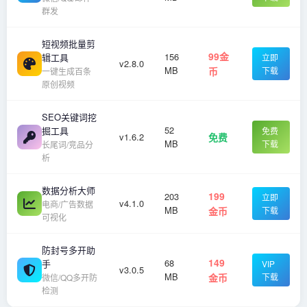
群发
短视频批量剪
99金
156
辑工具
立即
v2.8.0
MB
币
下载
一键生成百条
原创视频
SEO关键词挖
52
掘工具
免费
v1.6.2
免费
MB
下载
长尾词/竞品分
析
数据分析大师
199
203
立即
v4.1.0
电商/广告数据
MB
金币
下载
可视化
防封号多开助
149
68
手
VIP
v3.0.5
MB
金币
下载
微信/QQ多开防
检测