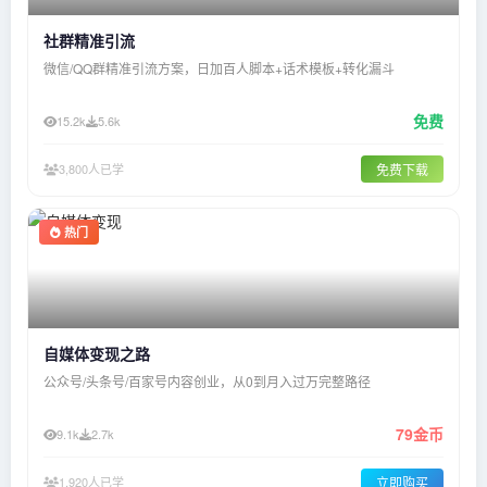
社群精准引流
微信/QQ群精准引流方案，日加百人脚本+话术模板+转化漏斗
免费
15.2k
5.6k
3,800人已学
免费下载
热门
自媒体变现之路
公众号/头条号/百家号内容创业，从0到月入过万完整路径
79金币
9.1k
2.7k
1,920人已学
立即购买