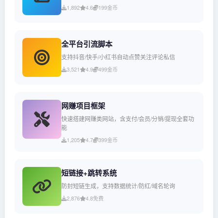
1,892
4.6
199金币
全平台引流脚本
支持抖音/快手/小红书自动点赞关注评论私信
3,521
4.9
499金币
网赚项目框架
快速搭建网赚类网站，含支付/会员/分销/提现全套功
能
1,205
4.7
399金币
短链接+跳转系统
防封短链生成，支持数据统计/防红/域名轮询
2,876
4.8
免费