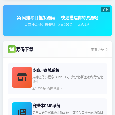
广告
网赚项目框架源码 — 快速搭建你的资源站
含支付/会员/分销/提现 · 仅售 399金币 · 永久更新
源码下载
查看更多
多商户商城系统
支持微信小程序+APP+H5，含分销/拼团/秒杀等营销
插件
2,356
4.8
299金币
自媒体CMS系统
仿今日头条资讯类网站源码，支持AI自动采集伪原创