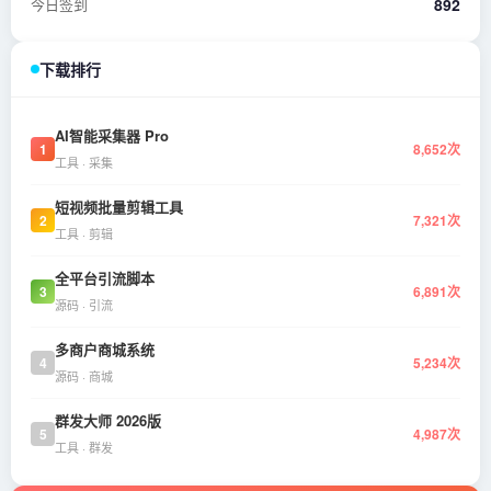
今日签到
892
下载排行
AI智能采集器 Pro
1
8,652次
工具 · 采集
短视频批量剪辑工具
2
7,321次
工具 · 剪辑
全平台引流脚本
3
6,891次
源码 · 引流
多商户商城系统
4
5,234次
源码 · 商城
群发大师 2026版
5
4,987次
工具 · 群发